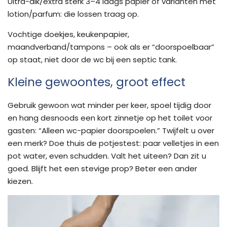
Ultra-dik/extra sterk 3–4 laags papier of varianten met
lotion/parfum: die lossen traag op.
Vochtige doekjes, keukenpapier,
maandverband/tampons – ook als er “doorspoelbaar”
op staat, niet door de wc bij een septic tank.
Kleine gewoontes, groot effect
Gebruik gewoon wat minder per keer, spoel tijdig door
en hang desnoods een kort zinnetje op het toilet voor
gasten: “Alleen wc-papier doorspoelen.” Twijfelt u over
een merk? Doe thuis de potjestest: paar velletjes in een
pot water, even schudden. Valt het uiteen? Dan zit u
goed. Blijft het een stevige prop? Beter een ander
kiezen.