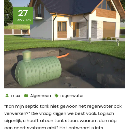
27
Feb
2026
max
Algemeen
regenwater
“Kan mijn septic tank niet gewoon het regenwater ook
verwerken?” Die vraag krijgen we best vaak. Logisch
eigenlijk, u heeft al een tank staan, waarom dan nóg
een apart systeem erbij? Het antwoord is iets